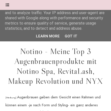
This site uses cookies from Google to deliver its services
and to analyze traffic. Your IP address and user-agent are
shared with Google along with performance and security
Wonderful.Moments
metrics to ensure quality of service, generate usage
statistics, and to detect and address abuse.
LEARN MORE
GOT IT
Notino - Meine Top 3
Augenbrauenprodukte mit
Notino Spa, RevitaLash,
Makeup Revolution und NYX
Augenbrauen geben dem Gesicht einen Rahmen und
[Werbung]
können einem -je nach Form und Styling- ein ganz anderes