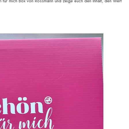
ön für mich Box von Rossmann und zeige euch den Inhalt, den Wert