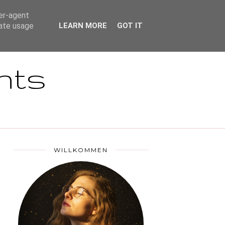
DSGVO
ser-agent
rate usage
LEARN MORE
GOT IT
nts
WILLKOMMEN