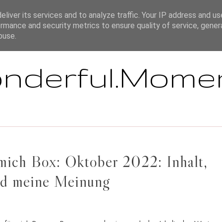
ÜBER MICH
IMPRESSUM / HAFTUNGSAUSSCHLUSS / DISCLAIMER
liver its services and to analyze traffic. Your IP address and u
rmance and security metrics to ensure quality of service, gene
buse.
nderful.Mome
mich Box: Oktober 2022: Inhalt,
d meine Meinung