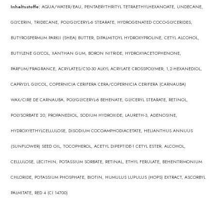
Inhaltsstoffe:
AQUA/WATER/EAU, PENTAERYTHRITYL TETRAETHYLHEXANOATE, UNDECANE,
GLYCERIN, TRIDECANE, POLYGLYCERYL-6 STEARATE, HYDROGENATED COCO-GLYCERIDES,
BUTYROSPERMUM PARKII (SHEA) BUTTER, DIPALMITOYL HYDROXYPROLINE, CETYL ALCOHOL,
BUTYLENE GLYCOL, XANTHAN GUM, BORON NITRIDE, HYDROXYACETOPHENONE,
PARFUM/FRAGRANCE, ACRYLATES/C10-30 ALKYL ACRYLATE CROSSPOLYMER, 1,2-HEXANEDIOL,
CAPRYLYL GLYCOL, COPERNICIA CERIFERA CERA/COPERNICIA CERIFERA (CARNAUBA)
WAX/CIRE DE CARNAUBA, POLYGLYCERYL-6 BEHENATE, GLYCERYL STEARATE, RETINOL,
POLYSORBATE 20, PROPANEDIOL, SODIUM HYDROXIDE, LAURETH-3, ADENOSINE,
HYDROXYETHYLCELLULOSE, DISODIUM COCOAMPHODIACETATE, HELIANTHUS ANNUUS
(SUNFLOWER) SEED OIL, TOCOPHEROL, ACETYL DIPEPTIDE-1 CETYL ESTER, ALCOHOL,
CELLULOSE, LECITHIN, POTASSIUM SORBATE, RETINAL, ETHYL FERULATE, BEHENTRIMONIUM
CHLORIDE, POTASSIUM PHOSPHATE, BIOTIN, HUMULUS LUPULUS (HOPS) EXTRACT, ASCORBYL
PALMITATE, RED 4 (CI 14700)