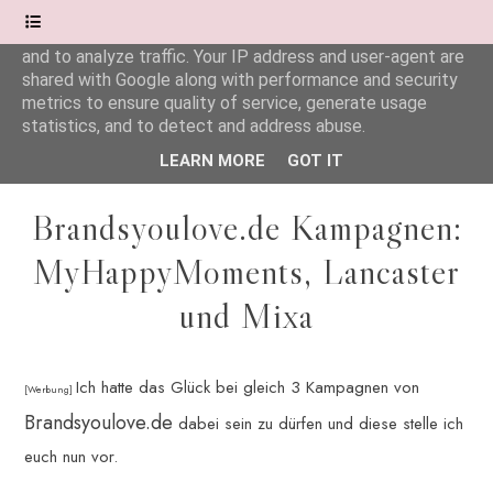
This site uses cookies from Google to deliver its services
and to analyze traffic. Your IP address and user-agent are
shared with Google along with performance and security
Wonderful.Moments
metrics to ensure quality of service, generate usage
statistics, and to detect and address abuse.
LEARN MORE
GOT IT
Brandsyoulove.de Kampagnen:
MyHappyMoments, Lancaster
und Mixa
Ich hatte das Glück bei gleich 3
Kampagnen
von
[Werbung]
Brandsyoulove.de
dabei sein zu dürfen und diese stelle ich
euch nun vor.