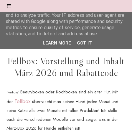
This site uses cookies from Google to deliver its services
and to analyze traffic. Your IP address and user-agent are
shared with Google along with performance and security
Wonderful.Moments
metrics to ensure quality of service, generate usage
statistics, and to detect and address abuse.
LEARN MORE
GOT IT
Fellbox: Vorstellung und Inhalt
März 2026 und Rabattcode
Beautyboxen oder Kochboxen sind ein alter Hut. Mit
[Werbung]
Fellbox
der
überrascht man seinen Hund jeden Monat und
seine Katze alle zwei Monate mit tollen Produkten! Ich stelle
euch die verschiedenen Modelle vor und zeige, was in der
März-Box 2026 für Hunde enthalten ist!