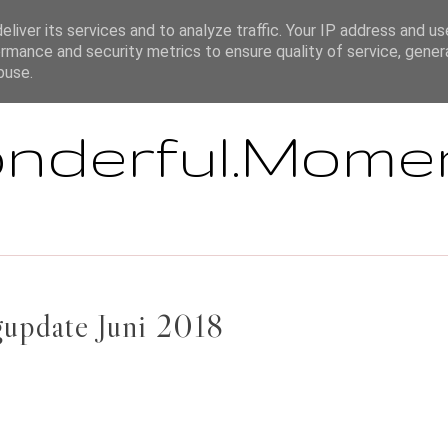
ÜBER MICH
IMPRESSUM / HAFTUNGSAUSSCHLUSS / DISCLAIMER
liver its services and to analyze traffic. Your IP address and u
rmance and security metrics to ensure quality of service, gene
buse.
nderful.Mome
gupdate Juni 2018