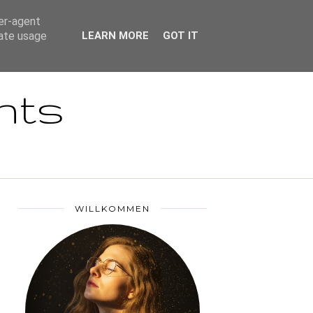
DSGVO
ser-agent
rate usage
LEARN MORE
GOT IT
nts
WILLKOMMEN