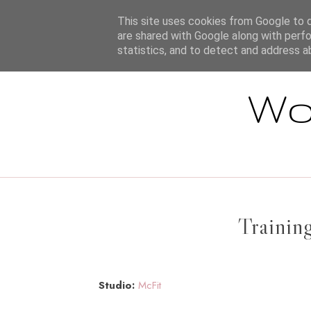
STARTSEITE
This site uses cookies from Google to de
are shared with Google along with perfo
statistics, and to detect and address a
Wo
Trainin
Studio:
McFit