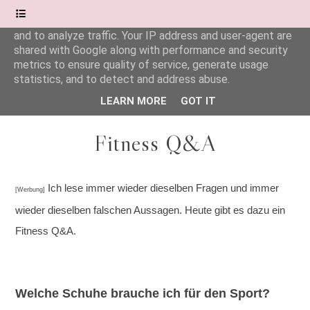
This site uses cookies from Google to deliver its services
and to analyze traffic. Your IP address and user-agent are
shared with Google along with performance and security
Wonderful.Moments
metrics to ensure quality of service, generate usage
statistics, and to detect and address abuse.
LEARN MORE
GOT IT
Fitness Q&A
Ich lese immer wieder dieselben Fragen und immer
[Werbung]
wieder dieselben falschen Aussagen. Heute gibt es dazu ein
Fitness Q&A.
Welche Schuhe brauche ich für den Sport?