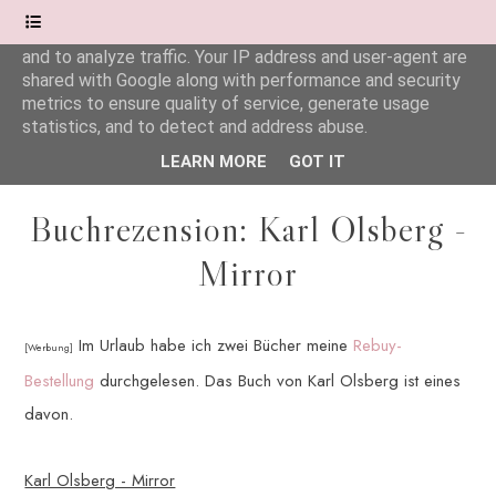
This site uses cookies from Google to deliver its services
and to analyze traffic. Your IP address and user-agent are
shared with Google along with performance and security
Wonderful.Moments
metrics to ensure quality of service, generate usage
statistics, and to detect and address abuse.
LEARN MORE
GOT IT
Buchrezension: Karl Olsberg -
Mirror
Im Urlaub habe ich zwei Bücher meine
Rebuy-
[Werbung]
Bestellung
durchgelesen. Das Buch von Karl Olsberg ist eines
davon.
Karl Olsberg - Mirror