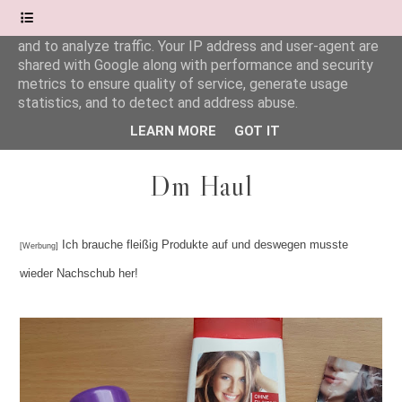
This site uses cookies from Google to deliver its services
and to analyze traffic. Your IP address and user-agent are
shared with Google along with performance and security
Wonderful.Moments
metrics to ensure quality of service, generate usage
statistics, and to detect and address abuse.
LEARN MORE
GOT IT
Dm Haul
Ich brauche fleißig Produkte auf und deswegen musste
[Werbung]
wieder Nachschub her!