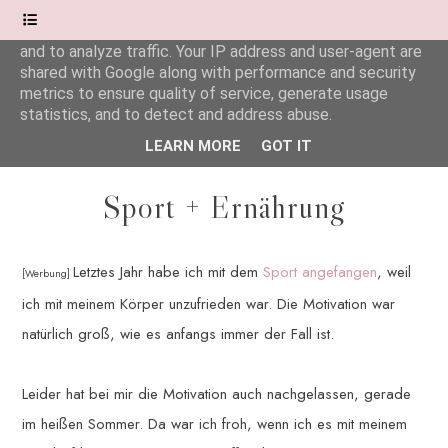
This site uses cookies from Google to deliver its services
and to analyze traffic. Your IP address and user-agent are
shared with Google along with performance and security
Wonderful.Moments
metrics to ensure quality of service, generate usage
statistics, and to detect and address abuse.
LEARN MORE
GOT IT
Sport + Ernährung
Letztes Jahr habe ich mit dem
Sport angefangen
, weil
[Werbung]
ich mit meinem Körper unzufrieden war. Die Motivation war
natürlich groß, wie es anfangs immer der Fall ist.
Leider hat bei mir die Motivation auch nachgelassen, gerade
im heißen Sommer. Da war ich froh, wenn ich es mit meinem