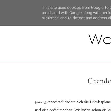
STARTSEITE
This site uses cookies from Google to de
are shared with Google along with perfo
statistics, and to detect and address a
Wo
Geände
Manchmal ändern sich die Urlaubspläne 
[Werbung]
und eine Safari machen. Wir hatten schon ein 