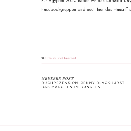
Lahami Bay
Für Ägypten 2020 haben wir das
Facebookgruppen wird auch hier das Hausriff s
Urlaub und Freizeit
NEUERER POST
BUCHREZENSION: JENNY BLACKHURST -
DAS MÄDCHEN IM DUNKELN