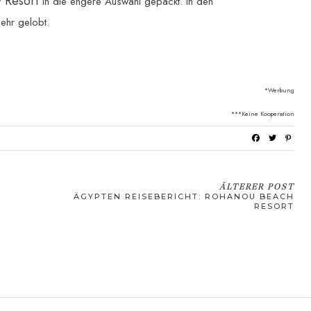
 Resort
in die engere Auswahl gepackt. In den
ehr gelobt.
*Werbung
***Keine Kooperation
ÄLTERER POST
ÄGYPTEN REISEBERICHT: ROHANOU BEACH
RESORT