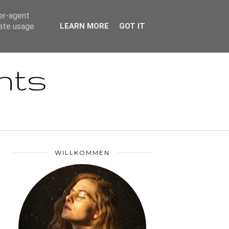
DSGVO
ser-agent
rate usage
LEARN MORE
GOT IT
nts
WILLKOMMEN