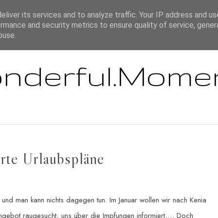
ÜBER MICH
IMPRESSUM / HAFTUNGSAUSSCHLUSS / DISCLAIMER
liver its services and to analyze traffic. Your IP address and u
rmance and security metrics to ensure quality of service, gene
buse.
nderful.Mome
rte Urlaubspläne
und man kann nichts dagegen tun. Im Januar wollen wir nach Kenia
Angebot raugesucht, uns über die Impfungen informiert,… Doch