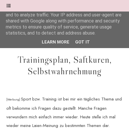
This site uses cookies from Google to deliver its services
and to analyze traffic. Your IP address and user-agent are
shared with Google along with performance and security
Wonderful.Moments
metrics to ensure quality of service, generate usage
statistics, and to detect and address abuse.
LEARN MORE
GOT IT
Trainingsplan, Saftkuren,
Selbstwahrnehmung
Sport bzw. Training ist bei mir ein tägliches Thema und
[Werbung]
oft bekomme ich Fragen dazu gestellt. Manche Fragen
verwundern mich einfach immer wieder. Heute stelle ich mal
wieder meine Laien-Meinung zu bestimmten Themen dar.