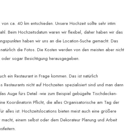
 von ca. 40 km entschieden. Unsere Hochzeit sollte sehr intim
zahl. Beim Hochzeitsdatum waren wir flexibel, daher haben wir das
ierungspunkten haben wir uns an die Location-Suche gemacht. Das
m natürlich die Fotos. Die Kosten werden von den meisten aber nicht
e oder sogar Besichtigung herausgegeben.
uch ein Restaurant in Frage kommen. Das ist natürlich
ss Restaurants nicht auf Hochzeiten spezialisiert sind und man dann
 das Auge fürs Detail -wie zum Beispiel gebügelte Tischdecken-
ine Koordinatorin Pflicht, die alles Organisatorische am Tag der
r alles ist. Hochzeitslocations bieten meist auch eine größere
macht, einem selbst oder dem Dekorateur Planung und Arbeit
tleitern.