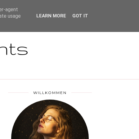
DSGVO
ser-agent
rate usage
LEARN MORE
GOT IT
nts
WILLKOMMEN