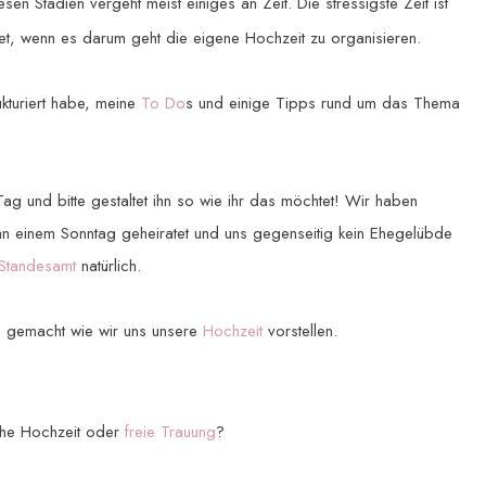
esen Stadien vergeht meist einiges an Zeit. Die stressigste Zeit ist
tet, wenn es darum geht die eigene Hochzeit zu organisieren.
ukturiert habe, meine
To Do
s und einige Tipps rund um das Thema
 Tag und bitte gestaltet ihn so wie ihr das möchtet! Wir haben
, an einem Sonntag geheiratet und uns gegenseitig kein Ehegelübde
Standesamt
natürlich.
 gemacht wie wir uns unsere
Hochzeit
vorstellen.
che Hochzeit oder
freie Trauung
?