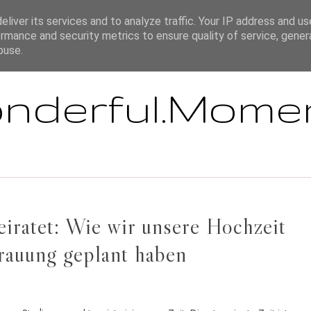
ÜBER MICH
IMPRESSUM / HAFTUNGSAUSSCHLUSS / DISCLAIMER
liver its services and to analyze traffic. Your IP address and u
rmance and security metrics to ensure quality of service, gene
buse.
nderful.Mome
heiratet: Wie wir unsere Hochzeit
Trauung geplant haben